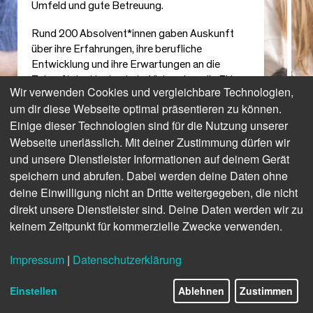
Umfeld und gute Betreuung.
Rund 200 Absolvent*innen gaben Auskunft
über ihre Erfahrungen, ihre berufliche
Entwicklung und ihre Erwartungen an die
Zukunft der Hochschule. Viele sehen die FH
Wir verwenden Cookies und vergleichbare Technologien,
Salzburg als modernen Bildungsort mit
um dir diese Webseite optimal präsentieren zu können.
weiterhin starkem Potenzial.
Einige dieser Technologien sind für die Nutzung unserer
Die Befragung zeigt: Die FH Salzburg ist in der
Webseite unerlässlich. Mit deiner Zustimmung dürfen wir
Region fest verankert, bleibt aber auch 30
und unsere Dienstleister Informationen auf deinem Gerät
Jahre nach ihrer Gründung offen für Wandel
speichern und abrufen. Dabei werden deine Daten ohne
und Weiterentwicklung. Oder wie es ein
deine Einwilligung nicht an Dritte weitergegeben, die nicht
Absolvent formuliert:
„Ein Ort, an dem man
direkt unsere Dienstleister sind. Deine Daten werden wir zu
willkommen ist und Stärken gefördert werden.“
keinem Zeitpunkt für kommerzielle Zwecke verwenden.
Impressum
|
Datenschutzerklärung
Facts zur Umfrage:
Online-Fragebogen
Einstellen
Ablehnen
Zustimmen
Absolvent*innen der FH Salzburg
n = 204