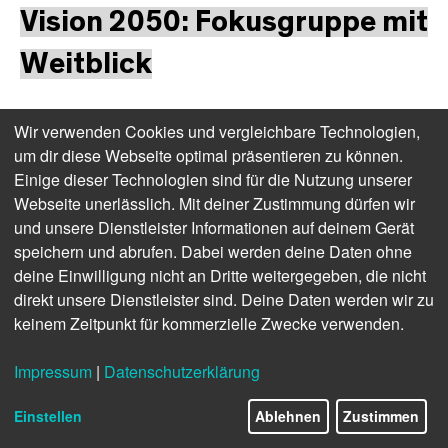
Vision 2050: Fokusgruppe mit
Weitblick
Wir verwenden Cookies und vergleichbare Technologien,
um dir diese Webseite optimal präsentieren zu können.
Anlässlich des 30-jährigen Jubiläums der Fachhochschule
Einige dieser Technologien sind für die Nutzung unserer
Salzburg lud die FH im Februar 2025 Studierende, Alumni und
Webseite unerlässlich. Mit deiner Zustimmung dürfen wir
Mitarbeitende ein, gemeinsam in einem Workshop Chancen
und unsere Dienstleister Informationen auf deinem Gerät
und Herausforderungen für die FH zu analysieren und
speichern und abrufen. Dabei werden deine Daten ohne
innovative Lösungsansätze für die Zukunft zu entwickeln.
deine Einwilligung nicht an Dritte weitergegeben, die nicht
Sieben zentrale Herausforderungen
direkt unsere Dienstleister sind. Deine Daten werden wir zu
keinem Zeitpunkt für kommerzielle Zwecke verwenden.
Studierende, Alumni und Mitarbeitende identifizierten
insgesamt sieben große Trends und Herausforderungen, die
Impressum
|
Datenschutzerklärung
für die Zukunft der Fachhochschule prägend sein werden.
6/16
Digitalisierung nimmt selbstverständlich eine sehr zentrale
Einstellen
Ablehnen
Zustimmen
Rolle ein und wird aus Sicht der Gruppe weiterhin die größten
Auswirkungen auf Lehre und Lernen haben. Aber auch