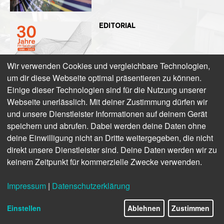
EDITORIAL
Wir verwenden Cookies und vergleichbare Technologien,
um dir diese Webseite optimal präsentieren zu können.
GRUSSBOTSCHAFTEN
Einige dieser Technologien sind für die Nutzung unserer
Webseite unerlässlich. Mit deiner Zustimmung dürfen wir
und unsere Dienstleister Informationen auf deinem Gerät
speichern und abrufen. Dabei werden deine Daten ohne
deine Einwilligung nicht an Dritte weitergegeben, die nicht
VISION 2050: FOKUSGRUPPE
MIT WEITBLICK
direkt unsere Dienstleister sind. Deine Daten werden wir zu
keinem Zeitpunkt für kommerzielle Zwecke verwenden.
Impressum
|
Datenschutzerklärung
2/16
BILDUNG STATT EINBILDUNG:
GEMEINSAM WIRD MAN KLÜGER
Einstellen
Ablehnen
Zustimmen