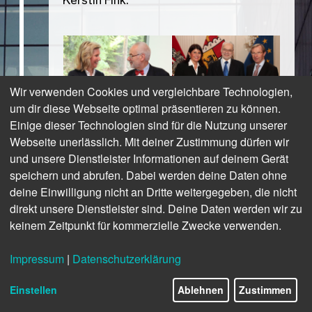
Kerstin Fink.
Wir verwenden Cookies und vergleichbare Technologien,
um dir diese Webseite optimal präsentieren zu können.
Einige dieser Technologien sind für die Nutzung unserer
Webseite unerlässlich. Mit deiner Zustimmung dürfen wir
und unsere Dienstleister Informationen auf deinem Gerät
speichern und abrufen. Dabei werden deine Daten ohne
Start des Masterlehrgangs
deine Einwilligung nicht an Dritte weitergegeben, die nicht
Salutophysiologie für Hebammen
direkt unsere Dienstleister sind. Deine Daten werden wir zu
(heute: Hebammenwissenschaft -
keinem Zeitpunkt für kommerzielle Zwecke verwenden.
Salutophysiologie).
Impressum
|
Datenschutzerklärung
12/16
Einstellen
Ablehnen
Zustimmen