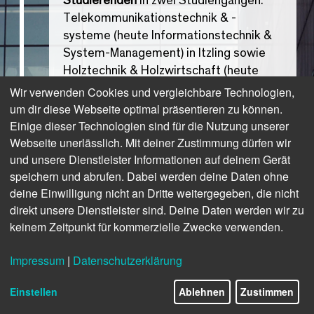
Studierenden
in zwei Studiengängen:
Telekommunikationstechnik & -
systeme (heute Informationstechnik &
System-Management) in Itzling sowie
Holztechnik & Holzwirtschaft (heute
Holztechnologie & Holzwirtschaft) in
Wir verwenden Cookies und vergleichbare Technologien,
Kuchl.
um dir diese Webseite optimal präsentieren zu können.
Einige dieser Technologien sind für die Nutzung unserer
Webseite unerlässlich. Mit deiner Zustimmung dürfen wir
und unsere Dienstleister Informationen auf deinem Gerät
speichern und abrufen. Dabei werden deine Daten ohne
deine Einwilligung nicht an Dritte weitergegeben, die nicht
direkt unsere Dienstleister sind. Deine Daten werden wir zu
keinem Zeitpunkt für kommerzielle Zwecke verwenden.
Impressum
|
Datenschutzerklärung
11/16
Einstellen
Ablehnen
Zustimmen